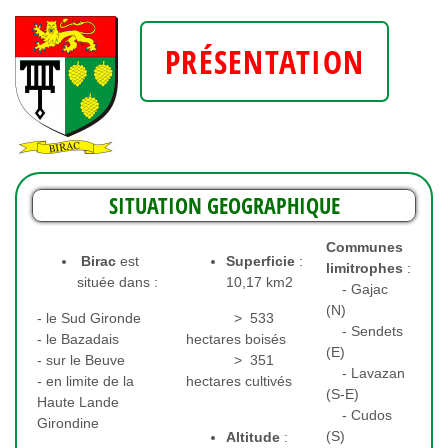
PRÉSENTATION
SITUATION GEOGRAPHIQUE
Communes
Birac
est
Superficie
:
limitrophes
:
située dans :
10,17 km2
- Gajac
(N)
- le Sud Gironde
> 533
- Sendets
- le Bazadais
hectares boisés
(E)
- sur le Beuve
> 351
- Lavazan
- en limite de la
hectares cultivés
(S-E)
Haute Lande
- Cudos
Girondine
(S)
Altitude
: