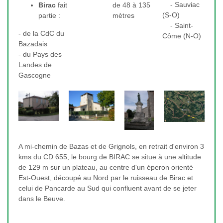
- Sauviac
Birac
fait
de 48 à 135
(S-O)
partie :
mètres
- Saint-
- de la CdC du
Côme (N-O)
Bazadais
- du Pays des
Landes de
Gascogne
A mi-chemin de Bazas et de Grignols, en retrait d'environ 3
kms du CD 655, le bourg de BIRAC se situe à une altitude
de 129 m sur un plateau, au centre d'un éperon orienté
Est-Ouest, découpé au Nord par le ruisseau de Birac et
celui de Pancarde au Sud qui confluent avant de se jeter
dans le Beuve.